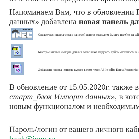
Напоминаем Вам, что в обновлении 
данных» добавлена
новая панель д
Справочная кнопка справа на новой панели позволяет быстро перейти на са
Быстрые кнопки импорта данных позволяют загрузить файлы отчетности в н
Добавлена кнопка импорта курсов валют через API с сайта Банка России бе
В обновление от 15.05.2020г. также
старт_блок Импорт данных»
, в ко
новым функционалом и необходимым
Пароль/логин от вашего личного ка
bank@inec.ru