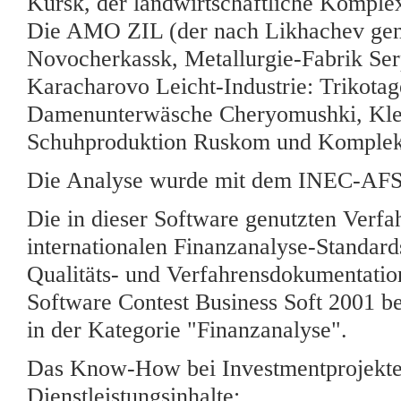
Kursk, der landwirtschaftliche Kompl
Die AMO ZIL (der nach Likhachev gen
Novocherkassk, Metallurgie-Fabrik Se
Karacharovo Leicht-Industrie: Trikota
Damenunterwäsche Cheryomushki, Klei
Schuhproduktion Ruskom und Komplekt.
Die Analyse wurde mit dem INEC-AFS
Die in dieser Software genutzten Verf
internationalen Finanzanalyse-Standard
Qualitäts- und Verfahrensdokumentation
Software Contest Business Soft 2001
in der Kategorie "Finanzanalyse".
Das Know-How bei Investmentprojekten
Dienstleistungsinhalte: