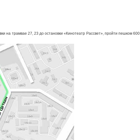
новки на трамвае 27, 23 до остановки «Кинотеатр Рассвет», пройти пешком 600