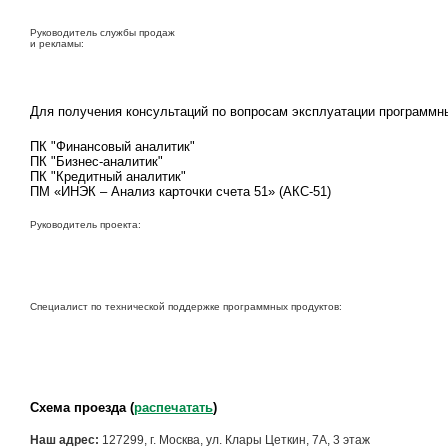
Руководитель службы продаж
и рекламы:
Для получения консультаций по вопросам эксплуатации программн
ПК "Финансовый аналитик"
ПК "Бизнес-аналитик"
ПК "Кредитный аналитик"
ПМ «ИНЭК – Анализ карточки счета 51» (АКС-51)
Руководитель проекта:
Специалист по технической поддержке программных продуктов:
Схема проезда
(
распечатать
)
Наш адрес:
127299, г. Москва, ул. Клары Цеткин, 7А, 3 этаж