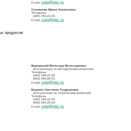
corp@inec.ru
E-mail:
Соловьева Ирина Алексеевна
Телефоны:
(495) 786-22-30
corp@inec.ru
E-mail:
ых продуктов:
Варнавский Вячеслав Вячеславович
(консультации по методическим вопросам)
Телефоны:
(495) 786-22-30
(968) 369-99-52
corp@inec.ru
E-mail:
Бацевич Светлана Теодозиевна
(консультации по техническим вопросам)
Телефоны:
(495) 786-22-30
(966) 304-26-44
corp@inec.ru
E-mail: