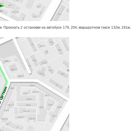
и. Проехать 2 остановки на автобусе 179, 204, маршрутном такси 132м, 191м,