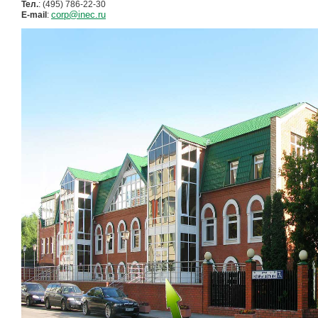
Тел.
: (495) 786-22-30
corp@inec.ru
E-mail
: