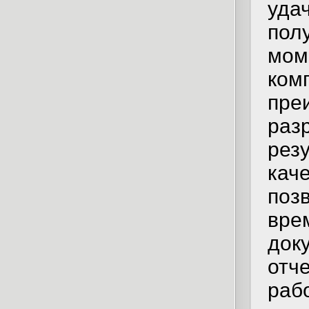
уда
пол
мом
ком
пр
раз
ре
кач
поз
вр
док
отч
ра