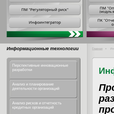
ПM "Оп
ПМ "Регуляторный риск"
(модуль в
ПK "Отч
Инфоинтегратор
о
Информационные технологии
Главная
Ин
Перспективные инновационные
Ин
разработки
Анализ и планирование
Пр
деятельности организаций
ра
Анализ рисков и отчетность
пр
кредитных организаций