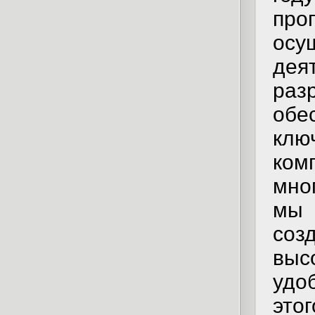
пр
осу
дея
ра
обе
кл
ко
мно
мы 
соз
выс
удо
это