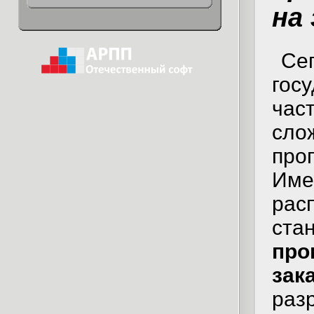
на 
Се
гос
час
сло
пр
Им
ра
с
пр
зак
раз