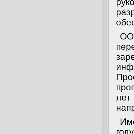
ру
ра
обе
ОО
пе
зар
ин
Пр
про
лет
нап
Им
год