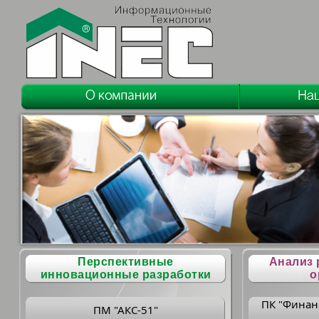
Перспективные
Анализ 
инновационные разработки
о
ПК "Финан
ПМ "АКС-51"