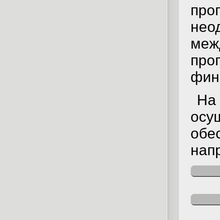
про
не
ме
про
фин
На
осу
обе
нап