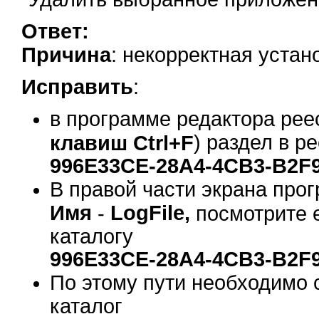
Ответ:
Причина
: некорректная устан
Исправить
:
в программе редактора реес
) раздел в р
клавиш Ctrl+F
996E33CE-28A4-4CB3-B2F
В правой части экрана про
Имя
LogFile,
-
посмотрите е
каталогу
996E33CE-28A4-4CB3-B2F
По этому пути необходимо
каталог