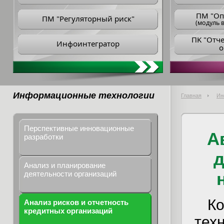
ПM "Оп
ПМ "Регуляторный риск"
(модуль в
ПK "Отч
Инфоинтегратор
о
Информационные технологии
Главная
Ин
Перспективные инновационные
А
разработки
д
Анализ и планирование
деятельности организаций
К
Анализ рисков и отчетность
кредитных организаций
тех