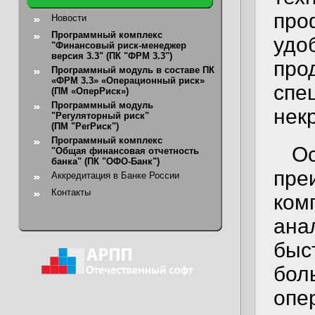
про
Новости
Программный комплекс
удо
"Финансовый риск-менеджер
версия 3.3" (ПК "ФРМ 3.3")
про
Программный модуль в составе ПК
«ФРМ 3.3» «Операционный риск»
сп
(ПМ «ОперРиск»)
Программный модуль
нек
"Регуляторный риск"
(ПМ "РегРиск")
Программный комплекс
О
"Общая финансовая отчетность
банка"
(ПК "ОФО-Банк")
пр
Аккредитация в Банке России
Контакты
ко
ана
быс
бо
опе