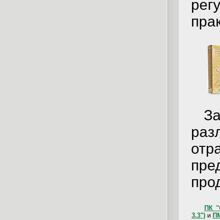
рег
прак
За
раз
от
пр
про
ПК "
3.3")
и
П