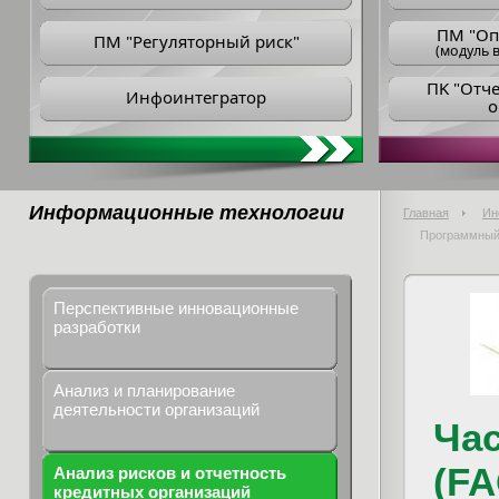
ПM "Оп
ПМ "Регуляторный риск"
(модуль в
ПK "Отч
Инфоинтегратор
о
Информационные технологии
Главная
Ин
Программный 
Перспективные инновационные
разработки
Анализ и планирование
деятельности организаций
Ча
(FA
Анализ рисков и отчетность
кредитных организаций