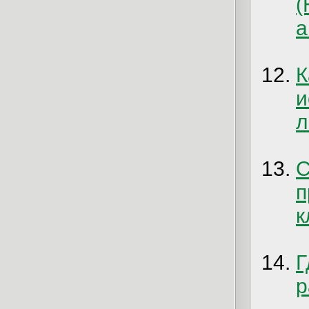
(
а
К
л
п
к
Г
р