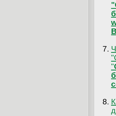
б
w
B
Ч
"
c
К
д