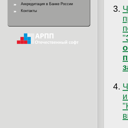
Аккредитация в Банке России
Ч
Контакты
п
"
з
Ч
и
"
в