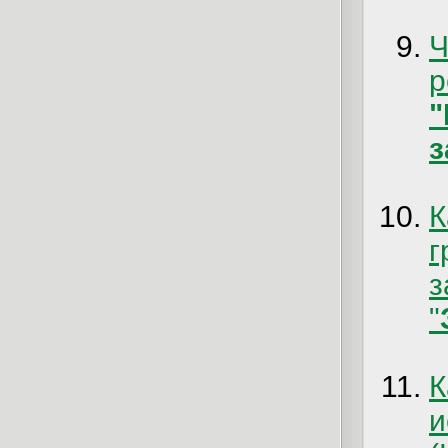
Ч
з
К
"
и