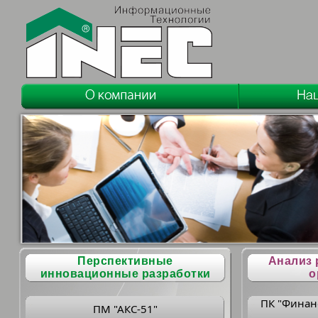
Перспективные
Анализ 
инновационные разработки
о
ПК "Финан
ПМ "АКС-51"