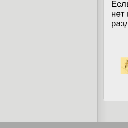
Если
нет 
раз