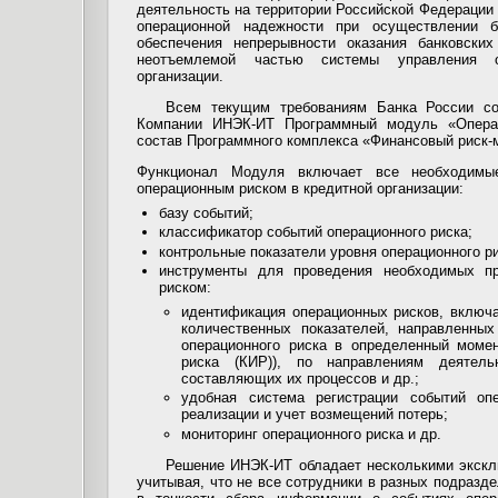
деятельность на территории Российской Федерации 
операционной надежности при осуществлении б
обеспечения непрерывности оказания банковских
неотъемлемой частью системы управления о
организации.
Всем текущим требованиям Банка России со
Компании ИНЭК-ИТ Программный модуль «Операц
состав Программного комплекса «Финансовый риск-м
Функционал Модуля включает все необходимы
операционным риском в кредитной организации:
базу событий;
классификатор событий операционного риска;
контрольные показатели уровня операционного ри
инструменты для проведения необходимых пр
риском:
идентификация операционных рисков, включ
количественных показателей, направленны
операционного риска в определенный моме
риска (КИР)), по направлениям деятел
составляющих их процессов и др.;
удобная система регистрации событий опе
реализации и учет возмещений потерь;
мониторинг операционного риска и др.
Решение ИНЭК-ИТ обладает несколькими экскл
учитывая, что не все сотрудники в разных подразд