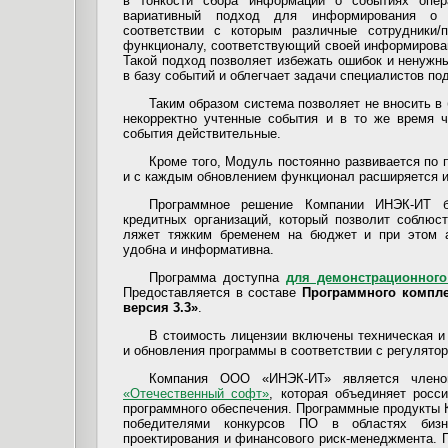
в тонкости сбора информации о событиях опер
вариативный подход для информирования о 
соответствии с которым различные сотрудники/
функционалу, соответствующий своей информирован
Такой подход позволяет избежать ошибок и ненужн
в базу событий и облегчает задачи специалистов п
Таким образом система позволяет не вносить в
некорректно учтенные события и в то же время ч
события действительные.
Кроме того, Модуль постоянно развивается по
и с каждым обновлением функционал расширяется и
Программное решение Компании ИНЭК-ИТ 
кредитных организаций, который позволит соблюс
ляжет тяжким бременем на бюджет и при этом а
удобна и информативна.
Программа доступна
для демонстрационного
Предоставляется в составе
Программного компл
версия 3.3»
.
В стоимость лицензии включены техническая и
и обновления программы в соответствии с регулято
Компания ООО «ИНЭК-ИТ» является чле
«Отечественный софт»
, которая объединяет росс
программного обеспечения. Программные продукты 
победителями конкурсов ПО в областях бизнес
проектирования и финансового риск-менеджмента.