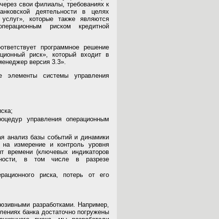
через свои филиалы, требованиях к
анковской деятельности в целях
 услуг», которые также являются
перационным риском кредитной
ответствует программное решение
ионный риск», который входит в
енеджер версия 3.3».
е элементы системы управления
ска;
оцедур управления операционным
ая анализ базы событий и динамики
х на измерение и контроль уровня
нт времени (ключевых индикаторов
ьности, в том числе в разрезе
рационного риска, потерь от его
юзивными разработками. Например,
елениях банка достаточно погружены