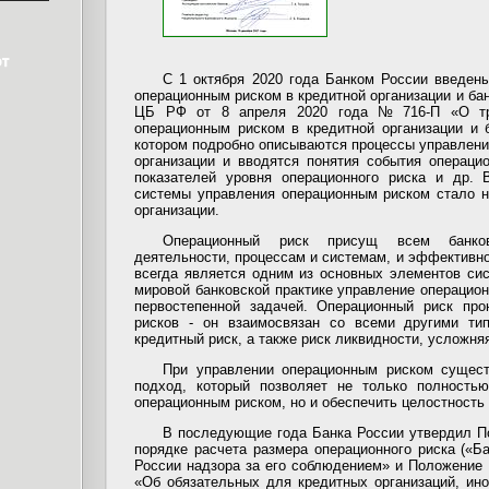
С 1 октября 2020 года Банком России введен
операционным риском в кредитной организации и ба
ЦБ РФ от 8 апреля 2020 года № 716-П «О тре
операционным риском в кредитной организации и ба
котором подробно описываются процессы управлени
организации и вводятся понятия события операци
показателей уровня операционного риска и др. 
системы управления операционным риском стало 
организации.
Операционный риск присущ всем банков
деятельности, процессам и системам, и эффективн
всегда является одним из основных элементов си
мировой банковской практике управление операцио
первостепенной задачей. Операционный риск про
рисков - он взаимосвязан со всеми другими тип
кредитный риск, а также риск ликвидности, усложняя
При управлении операционным риском сущест
подход, который позволяет не только полностью
операционным риском, но и обеспечить целостность 
В последующие года Банка России утвердил П
порядке расчета размера операционного риска («Ба
России надзора за его соблюдением» и Положение Б
«Об обязательных для кредитных организаций, ин