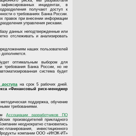
ационного риска, мы разработали
зафиксированных инцидентах, в
подразделения получают доступ к
ности о требованиях Банка России.
ых правок при внесении информации
одразделения управления рисками.
 базу данных неподтвержденные или
етко отслеживать и анализировать
 предложениям наших пользователей
 дополняется.
будет оптимальным выбором для
ти требования Банка России, но не
втоматизированная система будет
 доступа
на срок 5 рабочих дней.
екса «Финансовый риск-менеджер
 методическая поддержка, обучение
рными требованиями.
ном
Ассоциации разработчиков ПО
ийских производителей прикладного
Компании неоднократно становились
-планирования, инвестиционного
 Продукты компании ООО «ИНЭК-ИТ»