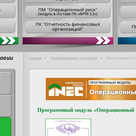
ПM "Операционный риск"
"
(модуль в составе ПК «ФРМ 3.3»)
ПK "Отчетность финансовых
П
организаций"
огии
Главная
Информационные технологии
Анализ рисков и о
е
Программный модуль «Операционный 