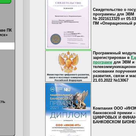
Свидетельство о гос
программы для ЭВМ
№ 2021613329 от 05.03
ПМ «Операционный р
аве ПК
иск»
Программный модуль
зарегистрирован в
Ед
программ
для ЭВМ и 
телекоммуникационно
основании поручени
развития, связи и м
21.03.2022 №13067
сть
Компания ООО «ИНЭК-
банковской премии –
ЦИФРОВЫХ И ФИНАН
БАНКОВСКОМ БИЗНЕ