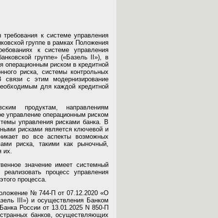
ы требования к системе управления
нковской группе в рамках Положения
бованиях к системе управления
нковской группе» («Базель II»), в
я операционным риском в кредитной
онного риска, системы контрольных
В связи с этим модернизирование
необходимым для каждой кредитной
ским продуктам, направлениям
ое управление операционным риском
стемы управления рисками банка. В
нными рисками является ключевой и
никает во все аспекты возможных
ами риска, такими как рыночный,
 их.
венное значение имеет системный
 реализовать процесс управления
этого процесса.
оложение № 744-П от 07.12.2020 «О
зель III») и осуществления Банком
анка России от 13.01.2025 N 850-П
остранных банков, осуществляющих