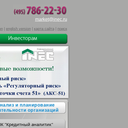
market@inec.ru
on
|
english version
|
карта сайта
|
поиск
нализ и планирование
ятельности организаций
ПК "Кредитный аналитик"