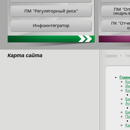
ПM "Оп
ПМ "Регуляторный риск"
(модуль в
ПK "Отч
Инфоинтегратор
о
Карта сайта
Главная
Ка
Глав
Ко
Ин
Ко
Би
Ау
Би
По
Ка