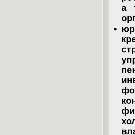
а 
ор
юр
кр
с
уп
п
ин
фо
ко
ф
хо
вл