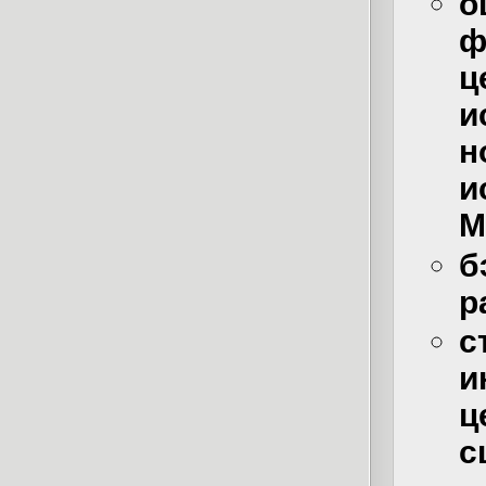
о
ф
и
н
и
М
б
р
с
и
ц
с