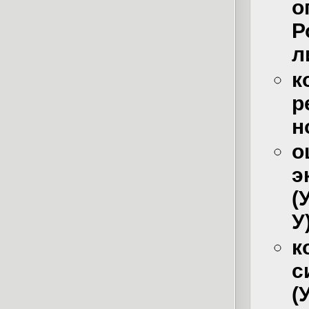
о
Р
л
р
н
э
(
У
к
с
(