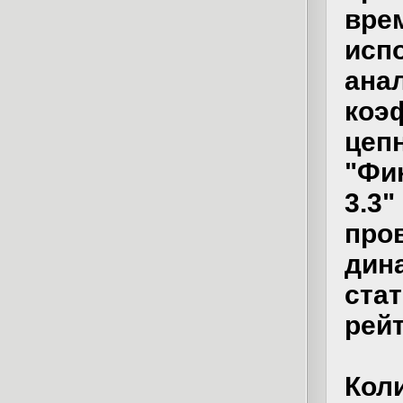
вре
исп
ана
коэ
цеп
"Фи
3.3
пр
дин
ста
рейт
Кол