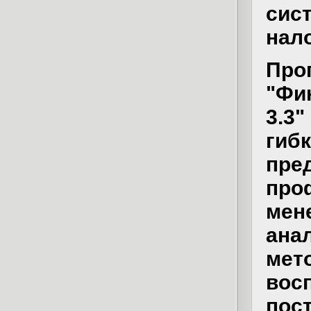
сис
нал
Пр
"Фи
3.3
гиб
пр
пр
ме
ана
мет
вос
по