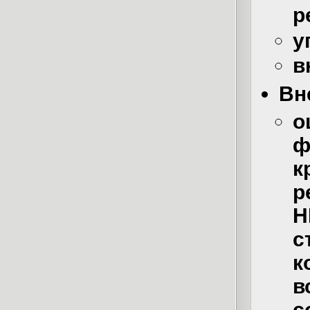
р
у
в
Вн
о
ф
к
р
Н
с
к
в
с