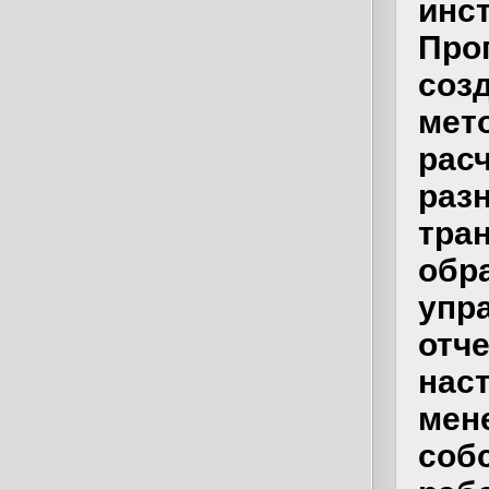
ин
Про
со
мет
рас
р
тра
обр
упр
отч
нас
ме
соб