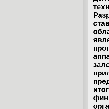
тех
Раз
ста
обл
явл
про
апп
зал
при
пре
ит
фи
орг