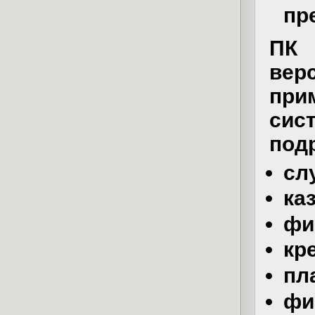
пр
ПК 
вер
при
сис
подр
сл
ка
фи
кр
пл
фи