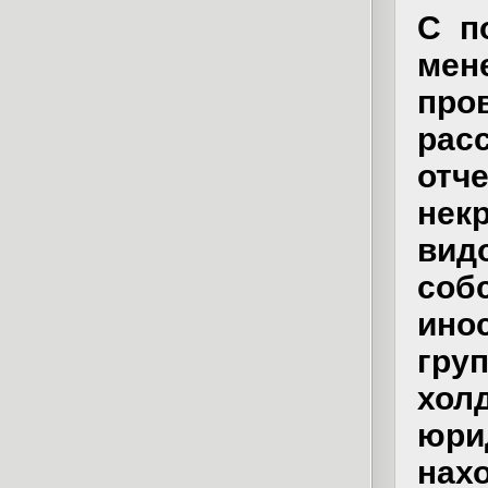
C 
мен
про
рас
отч
нек
ви
собс
ино
гр
хо
юр
на