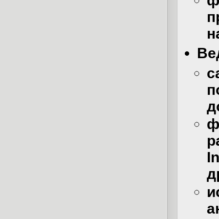
ф
п
н
Ве
с
п
д
ф
р
I
д
и
а