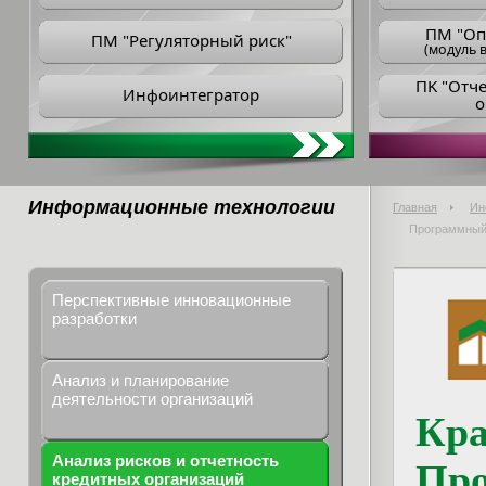
ПM "Оп
ПМ "Регуляторный риск"
(модуль в
ПK "Отч
Инфоинтегратор
о
Информационные технологии
Главная
Ин
Программный 
Перспективные инновационные
разработки
Анализ и планирование
деятельности организаций
Кра
Анализ рисков и отчетность
Про
кредитных организаций