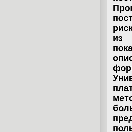
Про
пос
рис
из
пок
опи
фо
Ун
п
мет
бол
пр
по