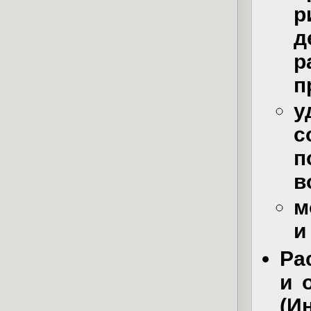
р
д
р
п
у
с
п
в
м
и
Ра
и 
(И