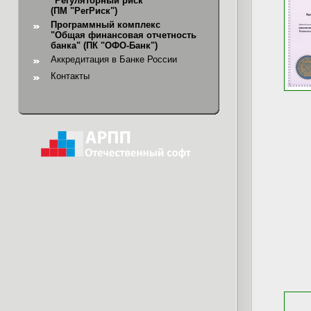
"Регуляторный риск"
(ПМ "РегРиск")
Программный комплекс
"Общая финансовая отчетность
банка"
(ПК "ОФО-Банк")
Аккредитация в Банке России
Контакты