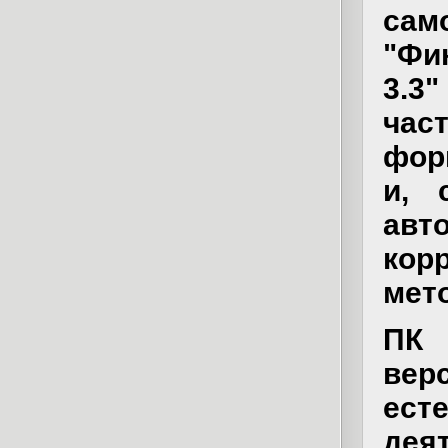
сам
"Фи
3.3
час
фор
и, 
авт
ко
мет
ПК 
вер
ест
де