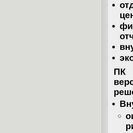
от
це
фи
от
вн
эк
ПК 
вер
реш
Вн
о