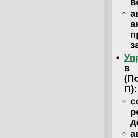
в
а
а
п
з
Уп
в
(П
П):
с
р
д
а