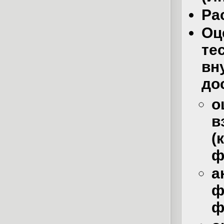
Ра
Оц
те
вн
до
о
в
(
ф
а
ф
ф