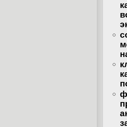
к
в
э
с
м
н
к
к
п
ф
п
а
з