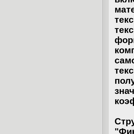
мат
тек
тек
фо
ко
сам
те
пол
зн
коэ
Стр
"Фи