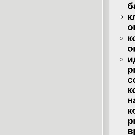
б
к
о
к
о
и
р
к
н
к
р
в