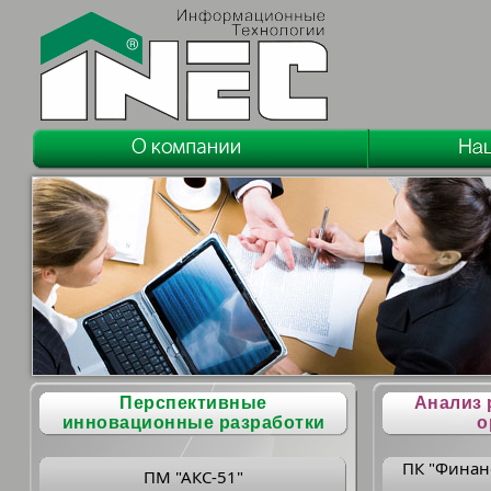
Перспективные
Анализ 
инновационные разработки
о
ПК "Финан
ПМ "АКС-51"