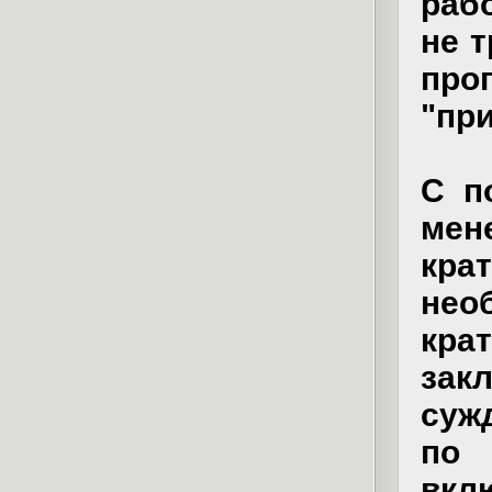
раб
не 
про
"при
С п
мен
кра
нео
кр
зак
суж
по 
вкл