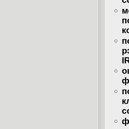
м
к
п
р
I
о
ф
к
с
ф