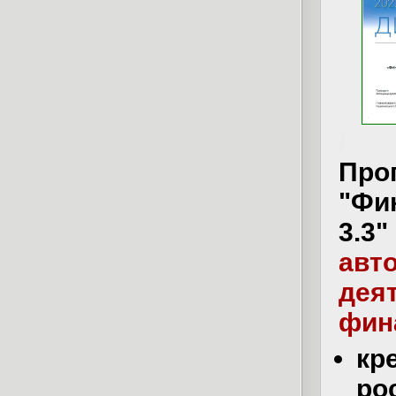
/
Пр
"Фи
3.
авт
дея
фин
кр
ро