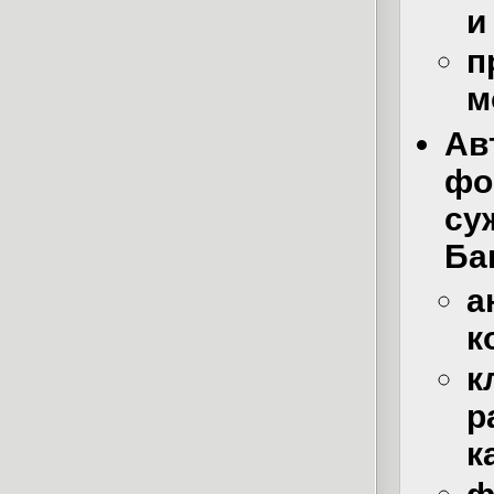
и
п
м
Ав
фо
су
Ба
а
к
к
р
к