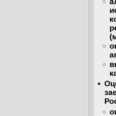
и
р
(
о
а
в
к
Оц
за
Ро
о