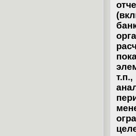
отч
(вк
ба
орг
рас
пок
эле
т.
ан
пер
ме
огр
це