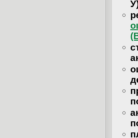
У
р
о
(
с
а
д
п
п
п
п