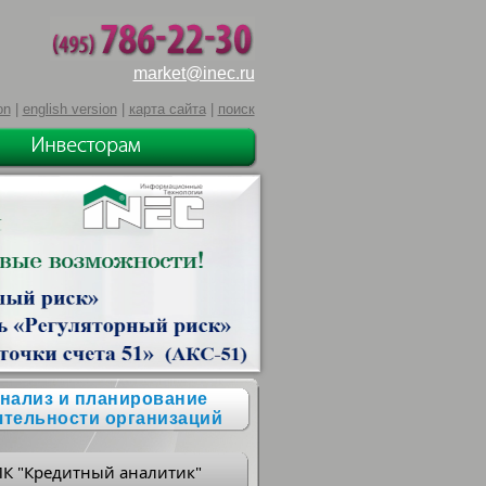
market@inec.ru
on
|
english version
|
карта сайта
|
поиск
нализ и планирование
ятельности организаций
ПК "Кредитный аналитик"