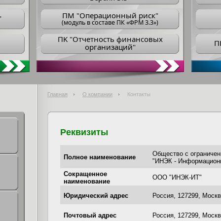
ПM "Операционный риск"
"
(модуль в составе ПК «ФРМ 3.3»)
ПK "Отчетность финансовых
П
организаций"
Главная
О компании
Контакты
Реквизиты
Общество с ограничен
Полное наименование
"ИНЭК - Информацион
Сокращенное
ООО "ИНЭК-ИТ"
наименование
Юридический адрес
Россия, 127299, Москв
Почтовый адрес
Россия, 127299, Москв