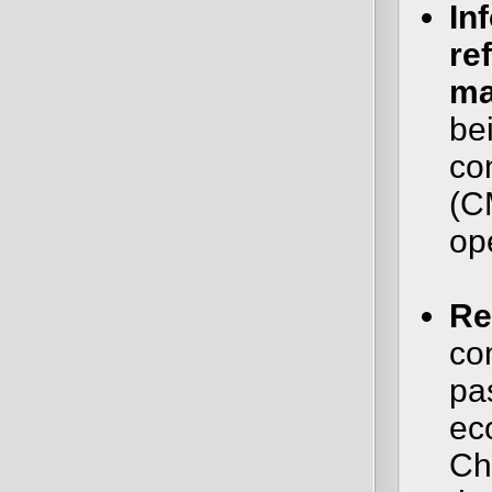
In
re
ma
bei
co
(C
op
Re
co
pa
ec
Ch