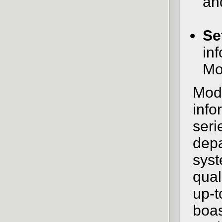
and
Se
in
Mo
Modi
info
seri
depa
syst
qual
up-t
boas