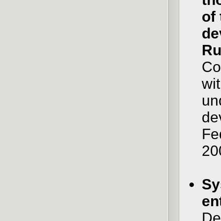
of
de
Ru
Co
wi
un
de
Fe
20
Sy
en
De