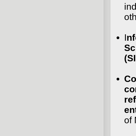
in
ot
I
nf
Sc
(S
Co
co
re
en
of