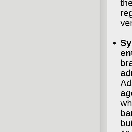
th
re
ve
Sy
en
br
ad
Ad
age
wh
ba
bui