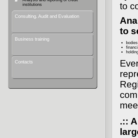
to c
institutions
Consulting. Audit and Evaluation
Anal
to s
Business training
bodies
financi
holdin
Ever
Contacts
repr
Regi
comp
meet
.:: 
larg