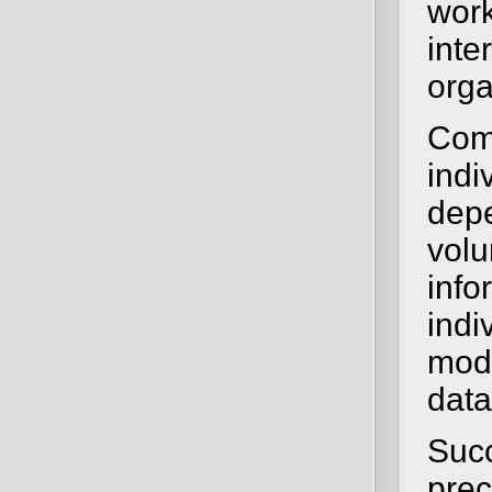
work
inte
orga
Comp
indi
depe
volu
info
indi
modu
data
Succ
prec