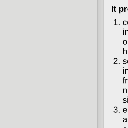
It p
c
i
o
h
s
i
f
n
s
e
a