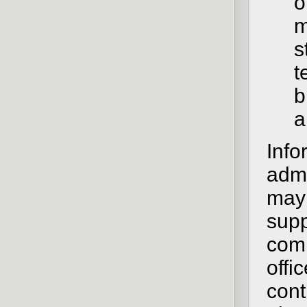
o
m
s
t
b
a
Info
admi
may 
sup
comp
offi
cont