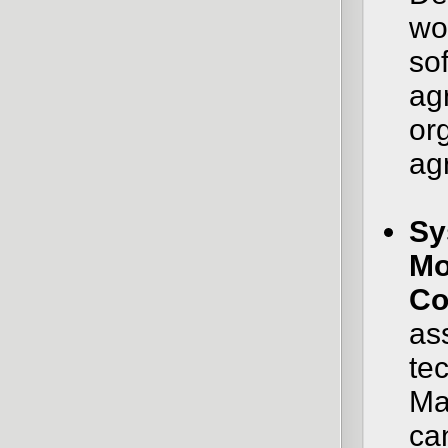
wo
so
ag
org
ag
Sy
Mo
Co
as
te
May
can