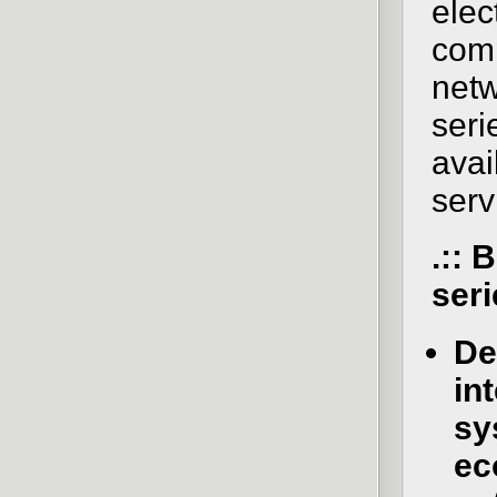
elec
comp
netw
seri
avai
serv
.:: 
seri
De
in
sy
ec