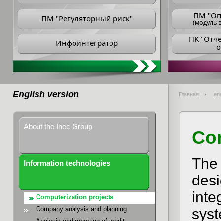
ПM "Оп
ПМ "Регуляторный риск"
(модуль в
ПK "Отч
Инфоинтегратор
о
English version
Главная
eng
About the Inec Group
Co
The 
Information technologies
desi
inte
Computerization projects
Company analysis and planning
sys
Analysis and reporting of credit