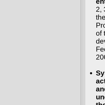
en
2,
th
Pr
of
de
Fe
20
Sy
ac
an
un
th