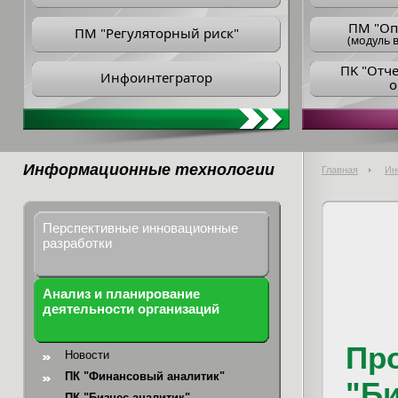
ПM "Оп
ПМ "Регуляторный риск"
(модуль в
ПK "Отч
Инфоинтегратор
о
Информационные технологии
Главная
Ин
Перспективные инновационные
разработки
Анализ и планирование
деятельности организаций
Пр
Новости
ПК "Финансовый аналитик"
"Би
ПК "Бизнес-аналитик"