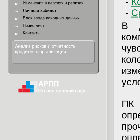
-
К
Изменения в версиях и релизах
-
С
Личный кабинет
Блок ввода исходных данных
В д
Прайс-лист
Контакты
ко
чув
Анализ рисков и отчетность
кредитных организаций
кол
изм
усл
ПК 
опр
пр
опр