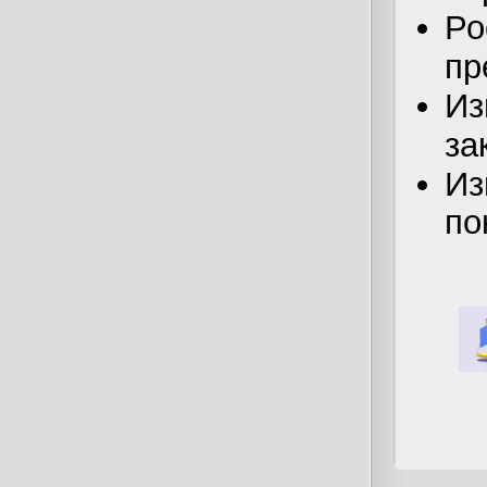
Р
пр
И
за
Из
по