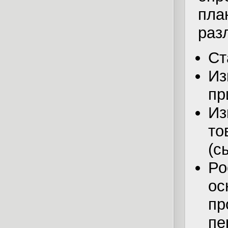
пла
раз
Ст
И
пр
Из
то
(с
Ро
ос
пр
пе