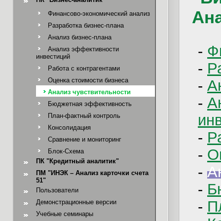
Ан
Финансово-экономический анализ
Разработка бизнес-плана
Анализ бизнес-плана
-
Ф
Анализ эффективности
инвестиций
-
Р
Работа с контрагентами
Оценка стоимости бизнеса
-
А
Анализ чувствительности
-
А
Бюджетная эффективность
ин
План-фактный контроль
Консолидация
-
Р
Сравнение и мониторинг
-
О
Блок-Схема
ПК "Кредитный аналитик"
-
А
ПМ "ИНЭК – Анализ карточки счета
51"
-
Б
Пользователи
-
П
Демонстрационные версии
Учебные семинары