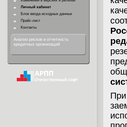
кач
Изменения в версиях и релизах
Личный кабинет
кач
Блок ввода исходных данных
соо
Прайс-лист
Контакты
Рос
ред
Анализ рисков и отчетность
кредитных организаций
ре
пре
общ
сис
При
за
исп
про