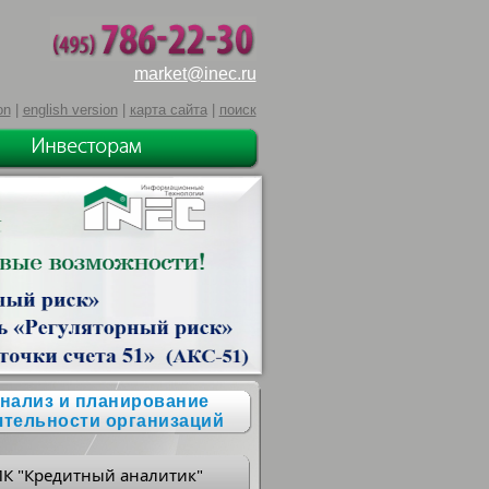
market@inec.ru
on
|
english version
|
карта сайта
|
поиск
нализ и планирование
ятельности организаций
ПК "Кредитный аналитик"