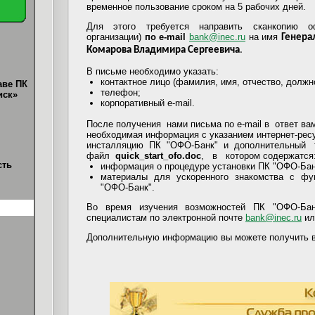
временное пользование сроком на 5 рабочих дней.
Для этого требуется направить сканкопию о
организации)
по e-mail
bank@inec.ru
на имя
Генера
Комарова Владимира Сергеевича
.
В письме необходимо указать:
контактное лицо (фамилия, имя, отчество, должн
аве ПК
телефон;
иск»
корпоративный e-mail.
После получения нами письма по e-mail в ответ ва
необходимая информация с указанием интернет-ресу
инсталляцию ПК "ОФО-Банк" и дополнительный 
файл
quick_start_ofo.doc
, в котором содержатся
сть
информация о процедуре установки ПК "ОФО-Бан
материалы для ускоренного знакомства с фу
"ОФО-Банк".
Во время изучения возможностей ПК "ОФО-Бан
специалистам
по электронной почте
bank@inec.ru
ил
Дополнительную информацию вы можете получить в