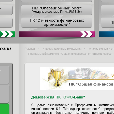
ПM "Операционный риск"
"
(модуль в составе ПК «ФРМ 3.3»)
ПK "Отчетность финансовых
П
организаций"
огии
Главная
Информационные технологии
Анализ рисков и о
Программный комплекс "Общая финансовая отчетность банка" (
е
Демоверсия ПК "ОФО-Банк"
С целью ознакомления с Программным комплекс
банка" версии 6.1 "Менеджер отчетности" предл
организациям бесплатно получить полную ра