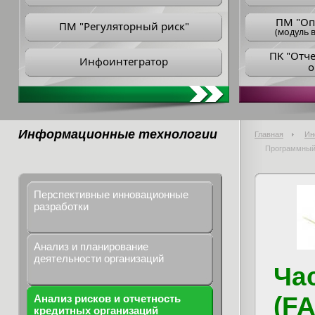
ПM "Оп
ПМ "Регуляторный риск"
(модуль в
ПK "Отч
Инфоинтегратор
о
Информационные технологии
Главная
Ин
Программный 
Перспективные инновационные
разработки
Анализ и планирование
деятельности организаций
Ча
(F
Анализ рисков и отчетность
кредитных организаций