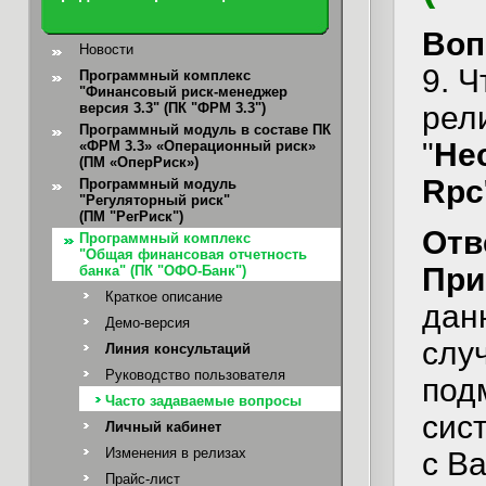
Воп
Новости
9. Ч
Программный комплекс
"Финансовый риск-менеджер
версия 3.3" (ПК "ФРМ 3.3")
рел
Программный модуль в составе ПК
"
Не
«ФРМ 3.3» «Операционный риск»
(ПМ «ОперРиск»)
Rpc
Программный модуль
"Регуляторный риск"
(ПМ "РегРиск")
Отв
Программный комплекс
"Общая финансовая отчетность
При
банка"
(ПК "ОФО-Банк")
Краткое описание
дан
Демо-версия
слу
Линия консультаций
Руководство пользователя
под
Часто задаваемые вопросы
сис
Личный кабинет
Изменения в релизах
с В
Прайс-лист