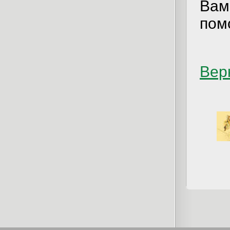
Вам
пом
Вер