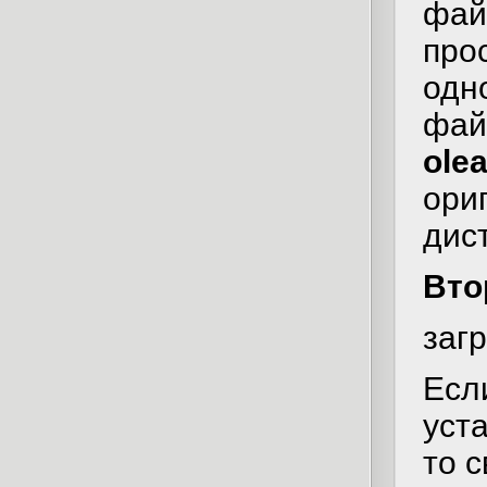
фай
про
одн
фай
olea
ори
дис
Вто
заг
Есл
уст
то 