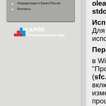
olea
Аккредитация в Банке России
Контакты
stdo
Исп
Для
исп
Пер
в W
"Пр
(
sfc
вкл
изм
про