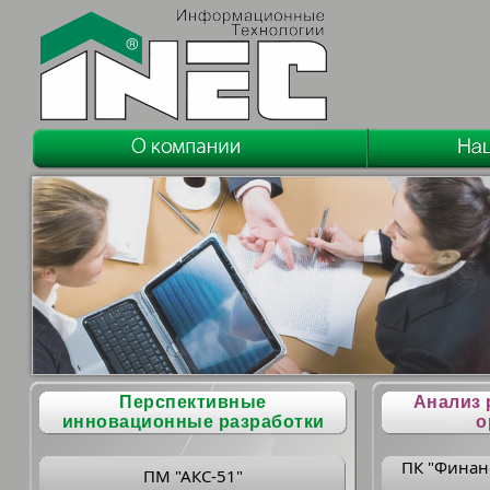
Перспективные
Анализ 
инновационные разработки
о
ПК "Финан
ПМ "АКС-51"